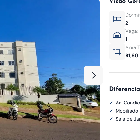
Visão Ger
Dormit
2
Vaga:
1
Área T
91,60
Diferencia
✓
Ar-Condic
✓
Mobiliado
✓
Sala de Ja