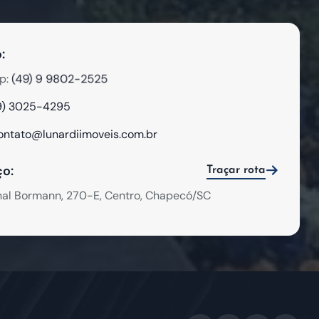
:
(49) 9 9802-2525
p:
9) 3025-4295
ontato@lunardiimoveis.com.br
o:
Traçar rota
hal Bormann, 270-E, Centro, Chapecó/SC