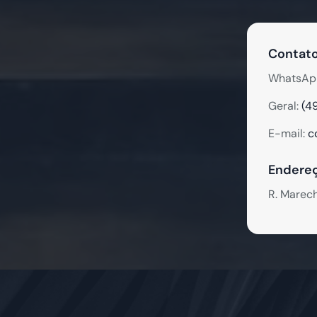
Contato
WhatsAp
Geral:
(4
E-mail:
c
Endereç
R. Marec