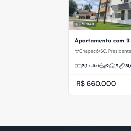
COMPRAR
Apartamento com 2 
Chapecó/SC, Presidente
2
(1 suíte)
2
2
81
R$ 660.000