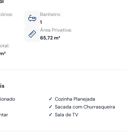
al
órios:
Banheiro:
1
Área Privativa:
65,72 m²
otal:
 m²
is
ionado
✓
Cozinha Planejada
✓
Sacada com Churrasqueira
ntar
✓
Sala de TV