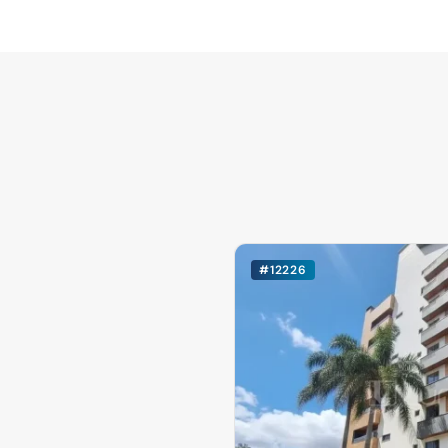
#12226