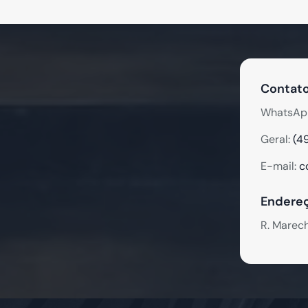
Contato
WhatsAp
Geral:
(4
E-mail:
c
Endereç
R. Marec