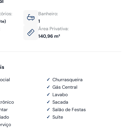
al
órios:
Banheiro:
1
íte)
:
Área Privativa:
140,96 m²
is
ocial
✓
Churrasqueira
✓
Gás Central
✓
Lavabo
trônico
✓
Sacada
ntar
✓
Salão de Festas
iado
✓
Suíte
rviço