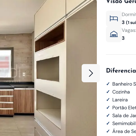
Visão Ger
Dormit
3
(1 su
Vagas
3
Diferencia
✓
Banheiro S
✓
Cozinha
✓
Lareira
✓
Portão Ele
✓
Sala de Ja
✓
Semimobil
✓
Área de Se