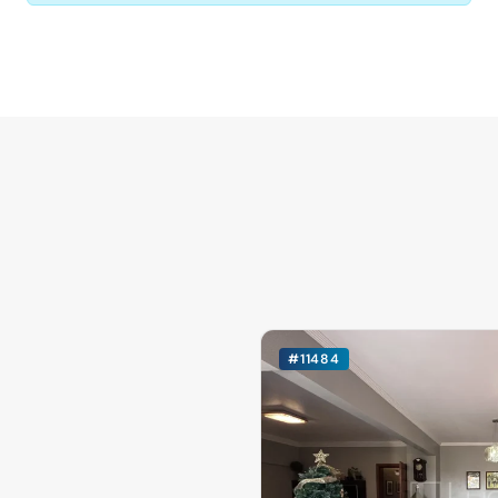
#11484