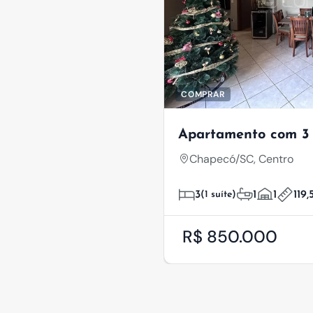
COMPRAR
Apartamento com 3 
Chapecó/SC, Centro
3
(1 suíte)
1
1
119,
R$ 850.000