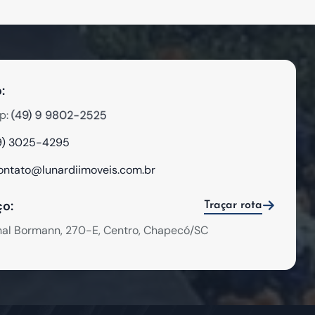
:
(49) 9 9802-2525
p:
9) 3025-4295
ontato@lunardiimoveis.com.br
o:
Traçar rota
hal Bormann, 270-E, Centro, Chapecó/SC