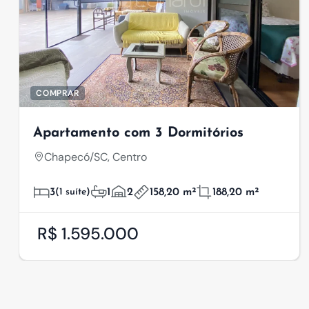
COMPRAR
Apartamento com 3 Dormitórios
Chapecó/SC, Centro
3
(1 suíte)
1
2
158,20 m²
188,20 m²
R$ 1.595.000