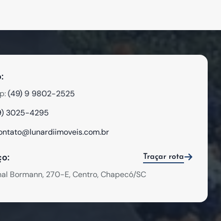
:
(49) 9 9802-2525
p:
9) 3025-4295
ontato@lunardiimoveis.com.br
o:
Traçar rota
hal Bormann, 270-E, Centro, Chapecó/SC