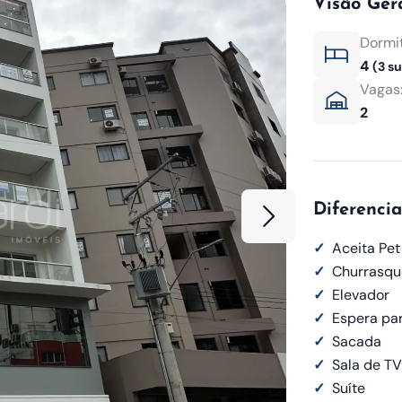
Visão Ger
Dormit
4
(3 su
Vagas
2
Diferencia
✓
Aceita Pet
✓
Churrasqu
✓
Elevador
✓
Espera par
✓
Sacada
✓
Sala de TV
✓
Suíte