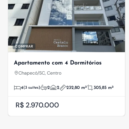
COMPRAR
Apartamento com 4 Dormitórios
Chapecó/SC, Centro
4
(3 suítes)
2
2
232,80 m²
305,85 m²
R$ 2.970.000