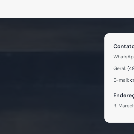
Contato
WhatsAp
Geral:
(4
E-mail:
c
Endereç
R. Marec