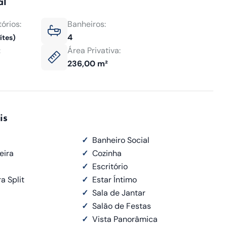
al
órios:
Banheiros:
4
ítes)
:
Área Privativa:
236,00 m²
is
✓
Banheiro Social
eira
✓
Cozinha
✓
Escritório
a Split
✓
Estar Íntimo
✓
Sala de Jantar
✓
Salão de Festas
✓
Vista Panorâmica