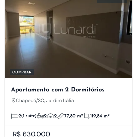
COMPRAR
Apartamento com 2 Dormitórios
Chapecó/SC, Jardim Itália
2
(1 suíte)
2
2
77,80 m²
119,84 m²
R$ 630.000