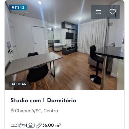
#11342
ALUGAR
Studio com 1 Dormitório
Chapecó/SC, Centro
1
1
1
36,00 m²