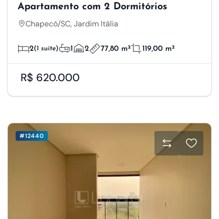
Apartamento com 2 Dormitórios
Chapecó/SC, Jardim Itália
2
(1 suíte)
1
2
77,80 m²
119,00 m²
R$ 620.000
#12440