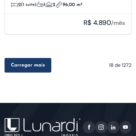
2
(1 suíte)
1
2
96,00 m²
R$ 4.890
/mês
18
de 1272
Carregar mais