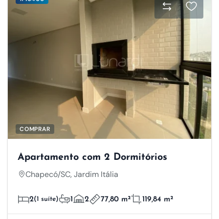
COMPRAR
Apartamento com 2 Dormitórios
Chapecó/SC, Jardim Itália
2
(1 suíte)
1
2
77,80 m²
119,84 m²