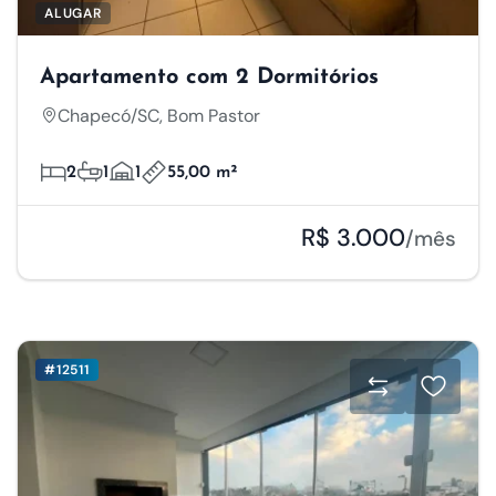
ALUGAR
Apartamento com 2 Dormitórios
Chapecó/SC, Bom Pastor
2
1
1
55,00 m²
R$ 3.000
/mês
#12511