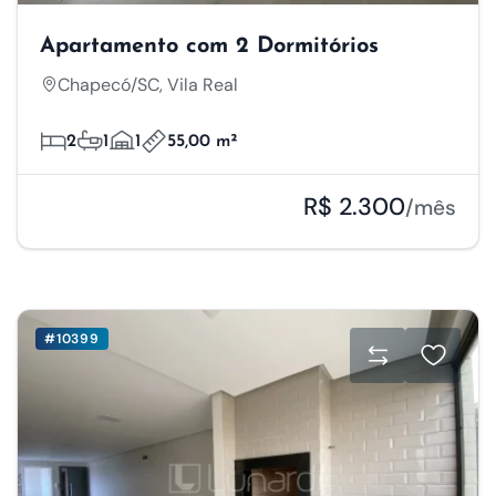
Apartamento com 2 Dormitórios
Chapecó/SC, Vila Real
2
1
1
55,00 m²
R$ 2.300
/mês
#10399