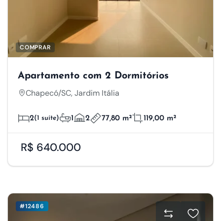
COMPRAR
Apartamento com 2 Dormitórios
Chapecó/SC, Jardim Itália
2
(1 suíte)
1
2
77,80 m²
119,00 m²
R$ 640.000
#12486