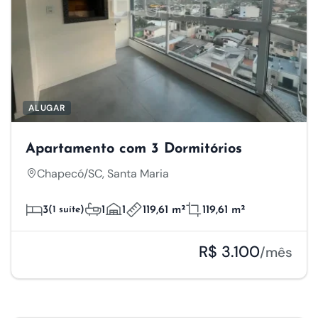
ALUGAR
Apartamento com 3 Dormitórios
Chapecó/SC, Santa Maria
3
(1 suíte)
1
1
119,61 m²
119,61 m²
R$ 3.100
/mês