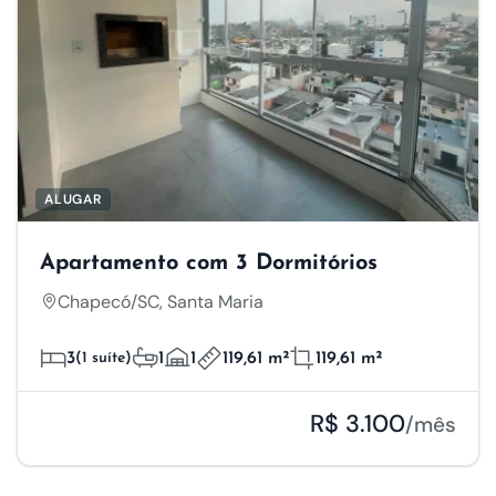
ALUGAR
Apartamento com 3 Dormitórios
Chapecó/SC, Santa Maria
3
(1 suíte)
1
1
119,61 m²
119,61 m²
R$ 3.100
/mês