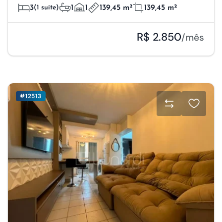
3
(1 suíte)
1
1
139,45 m²
139,45 m²
R$ 2.850
/mês
#12513