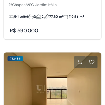
Chapecó/SC, Jardim Itália
2
(1 suíte)
2
2
77,80 m²
119,84 m²
R$ 590.000
#12488