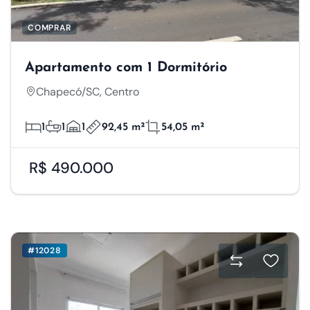
COMPRAR
Apartamento com 1 Dormitório
Chapecó/SC, Centro
1
1
1
92,45 m²
54,05 m²
R$ 490.000
#12028