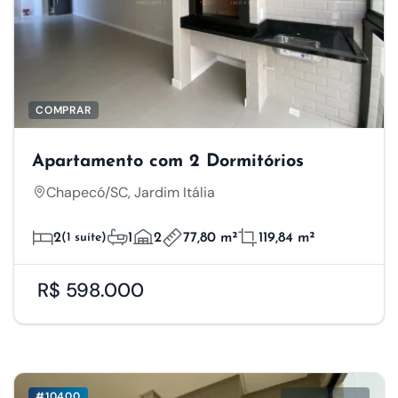
COMPRAR
Apartamento com 2 Dormitórios
Chapecó/SC, Jardim Itália
2
(1 suíte)
1
2
77,80 m²
119,84 m²
R$ 598.000
#10400