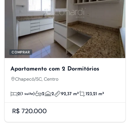
COMPRAR
Apartamento com 2 Dormitórios
Chapecó/SC, Centro
2
(1 suíte)
2
2
92,37 m²
123,21 m²
R$ 720.000