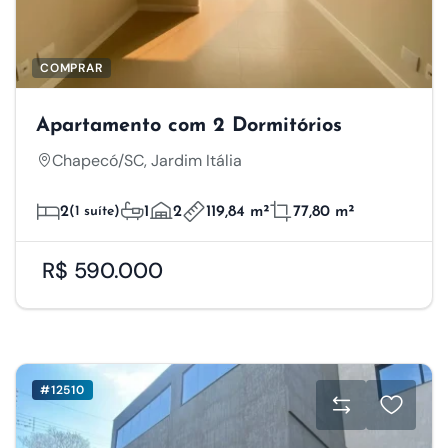
COMPRAR
Apartamento com 2 Dormitórios
Chapecó/SC, Jardim Itália
2
(1 suíte)
1
2
119,84 m²
77,80 m²
R$ 590.000
#12510