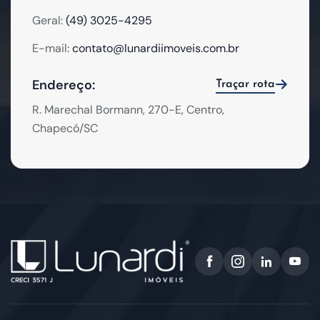
Geral:
(49) 3025-4295
E-mail:
contato@lunardiimoveis.com.br
Endereço:
Traçar rota
R. Marechal Bormann, 270-E, Centro,
Chapecó/SC