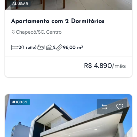
ALUGAR
Apartamento com 2 Dormitórios
Chapecó/SC, Centro
2
(1 suíte)
1
2
96,00 m²
R$ 4.890
/mês
#10062