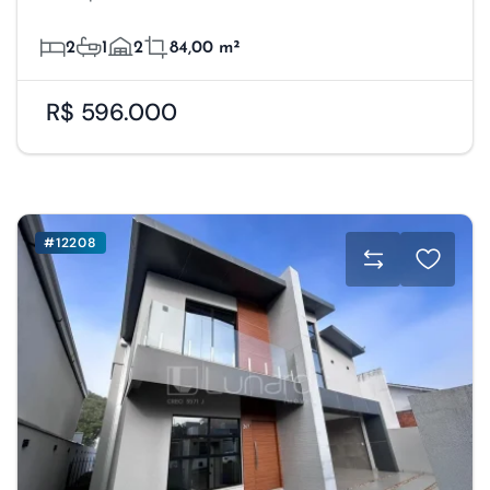
2
1
2
84,00 m²
R$ 596.000
#12208