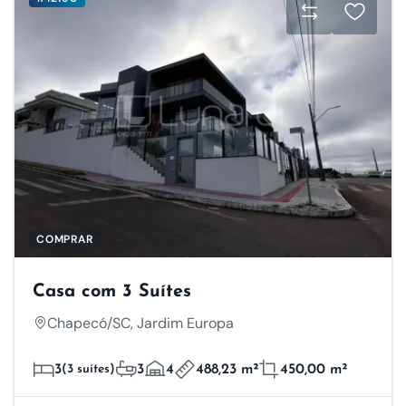
COMPRAR
Casa com 3 Suítes
Chapecó/SC, Jardim Europa
3
(3 suítes)
3
4
488,23 m²
450,00 m²