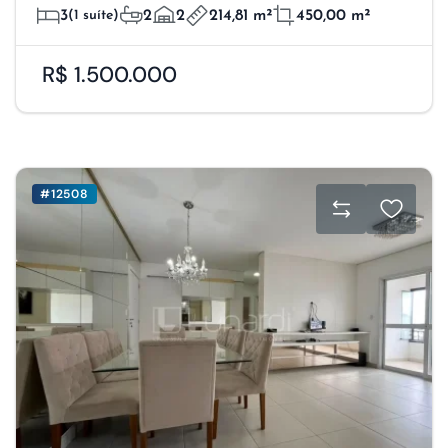
3
(1 suíte)
2
2
214,81 m²
450,00 m²
R$ 1.500.000
#12508