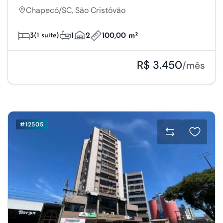
Chapecó/SC, São Cristóvão
3
(1 suíte)
1
2
100,00 m²
R$ 3.450
/mês
#12505