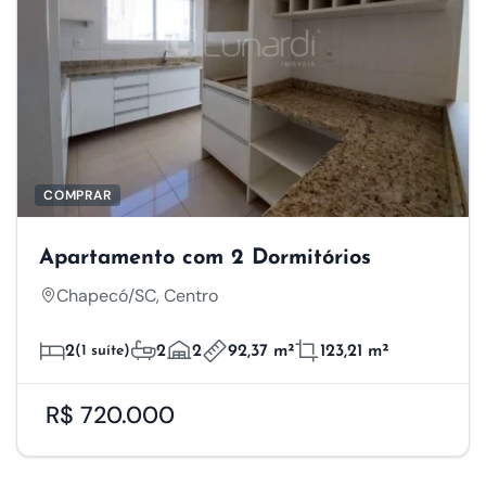
COMPRAR
Apartamento com 2 Dormitórios
Chapecó/SC, Centro
2
(1 suíte)
2
2
92,37 m²
123,21 m²
R$ 720.000