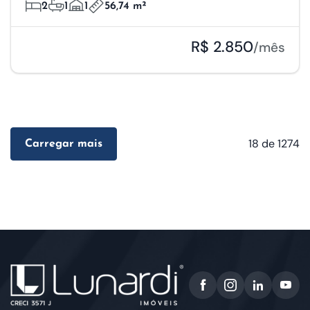
2
1
1
56,74 m²
R$ 2.850
/mês
18
de 1274
Carregar mais