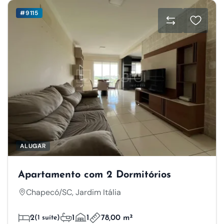
#9115
ALUGAR
Apartamento com 2 Dormitórios
Chapecó/SC, Jardim Itália
2
(1 suíte)
1
1
78,00 m²