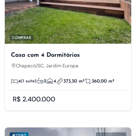
COMPRAR
Casa com 4 Dormitórios
Chapecó/SC, Jardim Europa
4
(1 suíte)
3
4
373,30 m²
360,00 m²
R$ 2.400.000
#12190