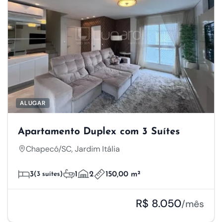
ALUGAR
Apartamento Duplex com 3 Suítes
Chapecó/SC, Jardim Itália
3
(3 suítes)
1
2
150,00 m²
R$ 8.050
/mês