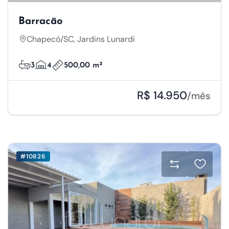
Barracão
Chapecó/SC, Jardins Lunardi
3
4
500,00 m²
R$ 14.950
/mês
#10826