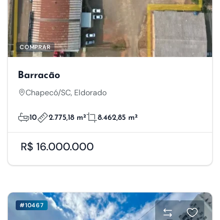
COMPRAR
Barracão
Chapecó/SC, Eldorado
10
2.775,18 m²
8.462,85 m²
R$ 16.000.000
#10467