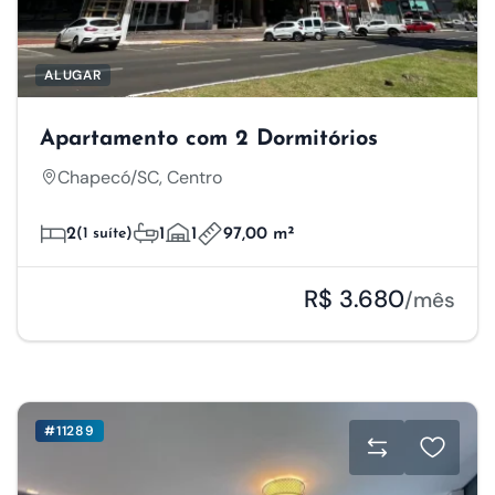
ALUGAR
Apartamento com 2 Dormitórios
Chapecó/SC, Centro
2
(1 suíte)
1
1
97,00 m²
R$ 3.680
/mês
#11289