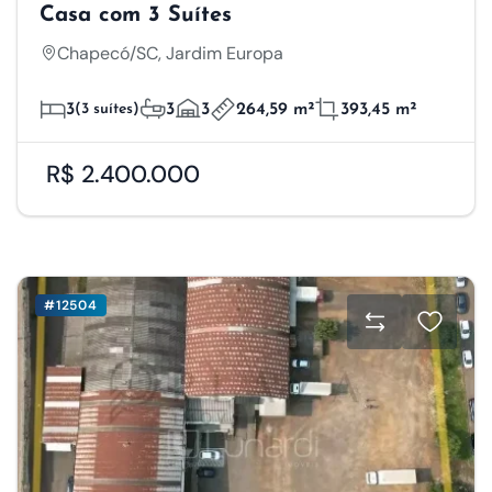
Casa com 3 Suítes
Chapecó/SC, Jardim Europa
3
(3 suítes)
3
3
264,59 m²
393,45 m²
R$ 2.400.000
#12504