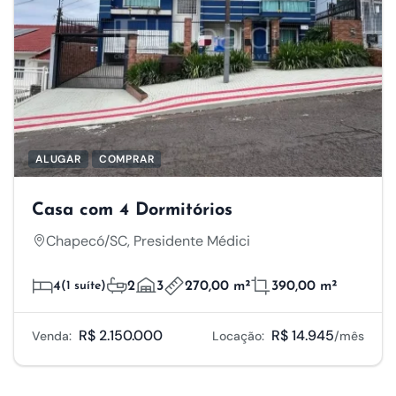
ALUGAR
COMPRAR
Casa com 4 Dormitórios
Chapecó/SC, Presidente Médici
4
(1 suíte)
2
3
270,00 m²
390,00 m²
R$ 2.150.000
R$ 14.945
Venda:
Locação:
/mês