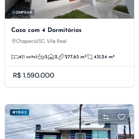
COMPRAR
Casa com 4 Dormitórios
Chapecó/SC, Vila Real
4
(1 suíte)
3
2
277,63 m²
431,24 m²
R$ 1.590.000
#11983