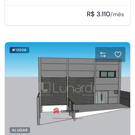
R$ 3.110
/mês
#12506
ALUGAR