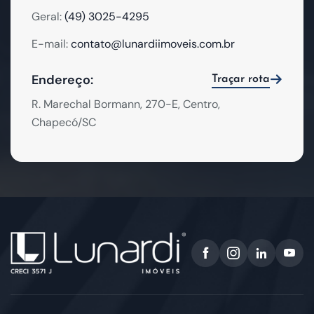
Geral:
(49) 3025-4295
E-mail:
contato@lunardiimoveis.com.br
Endereço:
Traçar rota
R. Marechal Bormann, 270-E, Centro,
Chapecó/SC