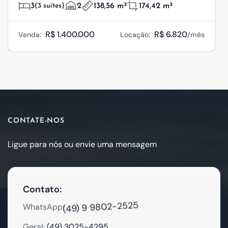
3
(3 suítes)
2
138,56 m²
174,42 m²
R$ 1.400.000
R$ 6.820
Venda:
Locação:
/mês
CONTATE-NOS
Ligue para nós ou envie uma mensagem
Contato:
(49) 9 9802-2525
WhatsApp:
Geral:
(49) 3025-4295