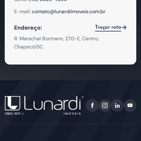
E-mail:
contato@lunardiimoveis.com.br
Endereço:
Traçar rota
R. Marechal Bormann, 270-E, Centro,
Chapecó/SC