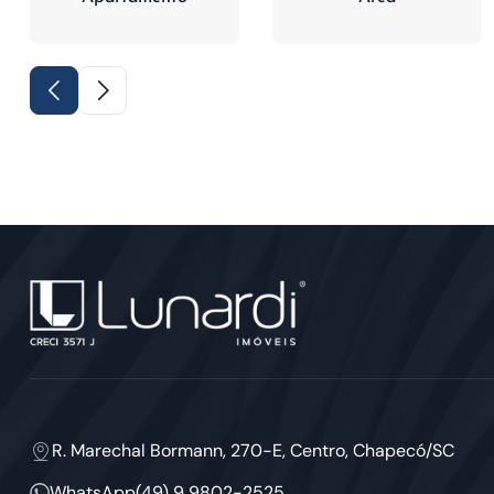
R. Marechal Bormann, 270-E, Centro, Chapecó/SC
WhatsApp
(49) 9 9802-2525