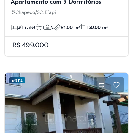
Apartamento com 3 Dormitórios
Chapecó/SC, Efapi
3
(1 suíte)
1
2
94,00 m²
150,00 m²
R$ 499.000
#9112