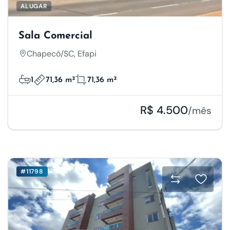
ALUGAR
Sala Comercial
Chapecó/SC, Efapi
1
71,36 m²
71,36 m²
R$ 4.500
/mês
#11798