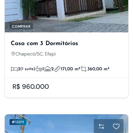
COMPRAR
Casa com 3 Dormitórios
Chapecó/SC, Efapi
3
(1 suíte)
1
2
171,00 m²
360,00 m²
R$ 960.000
#12311