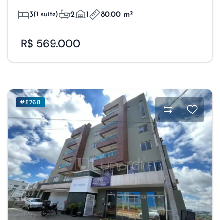
3
(1 suíte)
2
1
80,00 m²
R$ 569.000
#8768