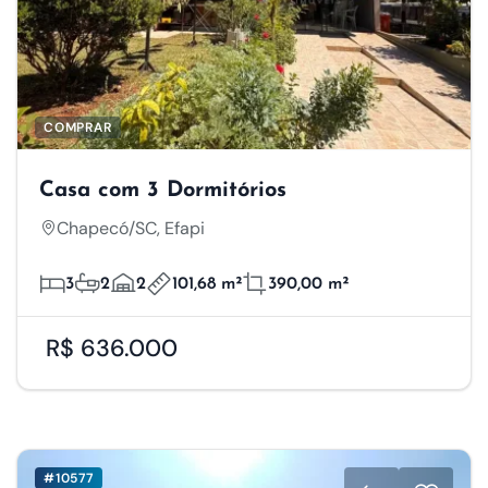
COMPRAR
Casa com 3 Dormitórios
Chapecó/SC, Efapi
3
2
2
101,68 m²
390,00 m²
R$ 636.000
#10577