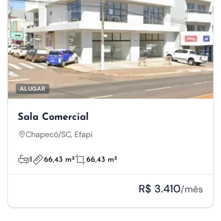
ALUGAR
Sala Comercial
Chapecó/SC, Efapi
1
66,43 m²
66,43 m²
R$ 3.410
/mês