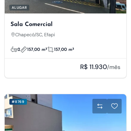
ALUGAR
Sala Comercial
Chapecó/SC, Efapi
2
157,00 m²
157,00 m²
R$ 11.930
/mês
#8769