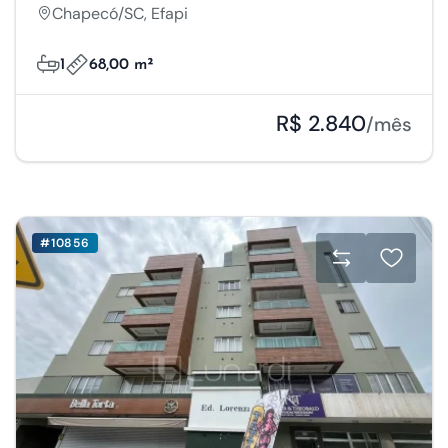
Chapecó/SC, Efapi
1
68,00 m²
R$ 2.840
/mês
#10856