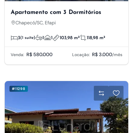
Apartamento com 3 Dormitórios
Chapecó/SC, Efapi
3
(1 suíte)
1
1
103,98 m²
118,98 m²
R$ 580.000
R$ 3.000
Venda:
Locação:
/mês
#11298